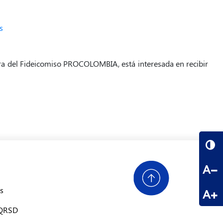
s
a del Fideicomiso PROCOLOMBIA, está interesada en recibir
A
s
A
PQRSD