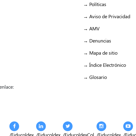
→ Políticas
→ Aviso de Privacidad
→ AMV
→ Denuncias
→ Mapa de sitio
→ Índice Electrónico
→ Glosario
enlace:
/Fiducoldex
/Fiducoldex
/FiducoldexCol
/Fiducoldex
/Fidu