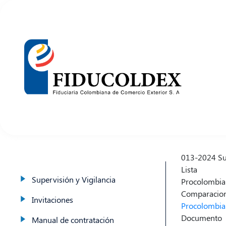
Pasar
al
contenido
principal
013-2024 Su
Lista
Supervisión y Vigilancia
Procolombia
Comparacion
Invitaciones
Procolombia
Documento
Manual de contratación