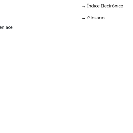
→ Índice Electrónico
→ Glosario
enlace:
/Fiducoldex
/Fiducoldex
/FiducoldexCol
/Fiducoldex
/Fidu