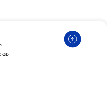
s
PQRSD