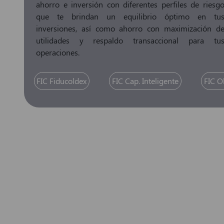
ahorro e inversión con diferentes perfiles de riesg
que te brindan un equilibrio óptimo en tu
inversiones, así como ahorro con maximización d
utilidades y respaldo transaccional para tu
operaciones.
FIC Fiducoldex
FIC Cap. Inteligente
FIC O