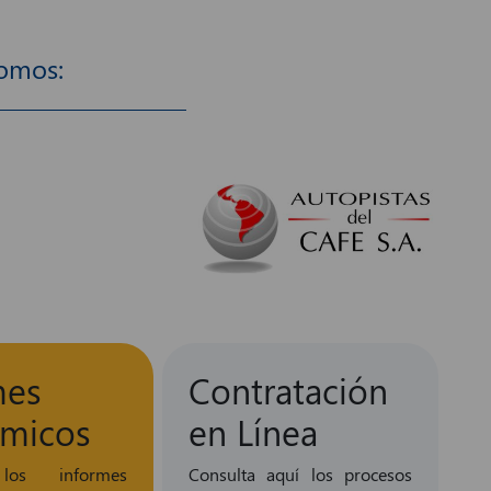
nomos:
mes
Contratación
micos
en Línea
los informes
Consulta aquí los procesos