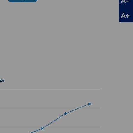
A
A
nte