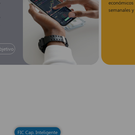
o
económico
s
semanales y 
e
s
bjetivo
FIC Cap. Inteligente