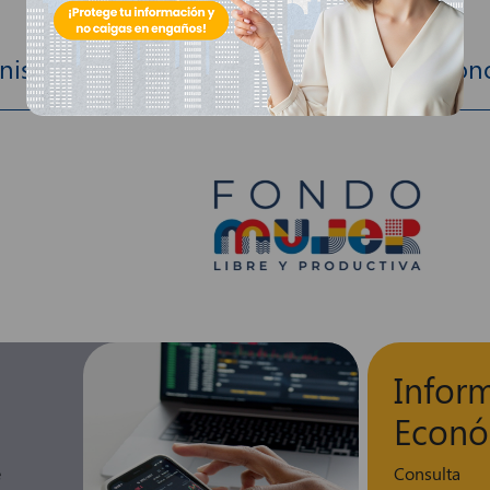
istración y vocería de Patrimonios Autó
Infor
Econó
e
Consulta 