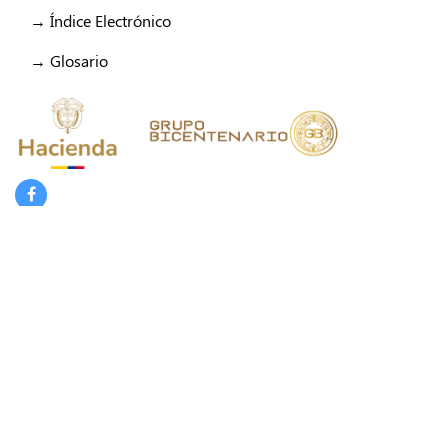
→ Índice Electrónico
→ Glosario
/Fiducoldex
/Fiducoldex
/FiducoldexCol
/Fiducoldex