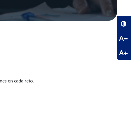
A
A
nes en cada reto.