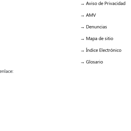
→ Aviso de Privacidad
→ AMV
→ Denuncias
→ Mapa de sitio
→ Índice Electrónico
→ Glosario
enlace:
/Fiducoldex
/Fiducoldex
/FiducoldexCol
/Fiducoldex
/Fidu